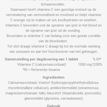
lichaamscellen.
Daarnaast heeft vitamine C een gunstige invloed op de
vermindering van vermoeidheid en moeheid en helpt vitamine
C energie vrij te maken uit vet, koolhydraten en eiwitten.
Vitamine C bevordert ook de opname van ijzer in het bloed en
de opname van ijzer uit de voeding.
Bovendien is vitamine C van belang voor een goede conditie
van de bloedvaten.
Tot slot draagt vitamine C draagt bij tot de normale werking
van zenuwen en aan het functioneren van het geheugen.
Samenstelling per dagdosering van 1 tablet
% RI*
Vitamine C (calciumascorbaat)
1000 mg
1250%
*RI = Referentie Inname
Ingredienten
Calciumascorbaat, Vulstof (hydroxypropylmethylcellulose,
micorkristallijne cellulose), antiklontermiddel (stearinezuur,
magnesiumstearaat, talk), kleurstof (titaandioxide, ijzeroxide),
glansmiddel (glycerine, carnaubawas)
Gebruik