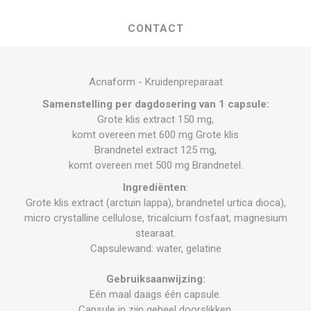
CONTACT
Acnaform - Kruidenpreparaat
Samenstelling per dagdosering van 1 capsule:
Grote klis extract 150 mg,
komt overeen met 600 mg Grote klis
Brandnetel extract 125 mg,
komt overeen met 500 mg Brandnetel.
Ingrediënten
:
Grote klis extract (arctuin lappa), brandnetel urtica dioca),
micro crystalline cellulose, tricalcium fosfaat, magnesium
stearaat.
Capsulewand: water, gelatine
Gebruiksaanwijzing:
Eén maal daags één capsule.
Capsule in zijn geheel doorslikken.