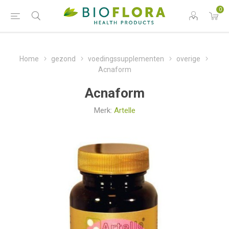
0
Home
gezond
voedingssupplementen
overige
Acnaform
Acnaform
Merk:
Artelle