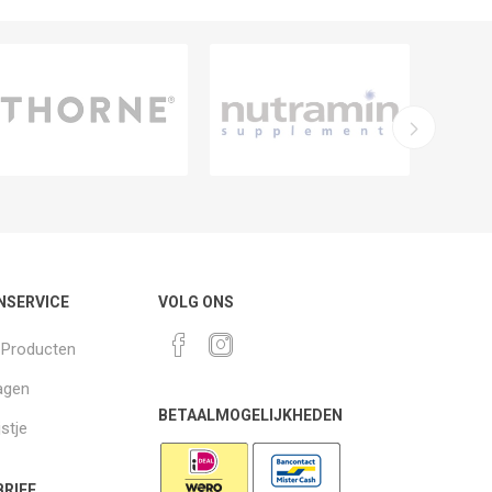
NSERVICE
VOLG ONS
k Producten
agen
BETAALMOGELIJKHEDEN
jstje
RIEF