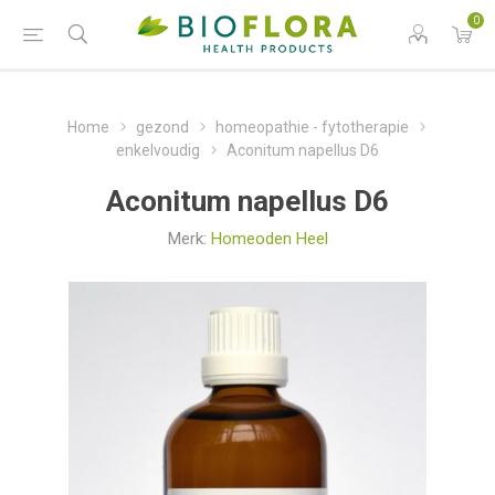
0
Home
gezond
homeopathie - fytotherapie
enkelvoudig
Aconitum napellus D6
Aconitum napellus D6
Merk:
Homeoden Heel