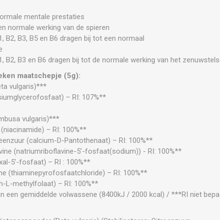
 normale mentale prestaties
een normale werking van de spieren
 B2, B3, B5 en B6 dragen bij tot een normaal
e
, B2, B3 en B6 dragen bij tot de normale werking van het zenuwstels
eken maatschepje (5g):
a vulgaris)***
umglycerofosfaat) – RI: 107%**
busa vulgaris)***
 (niacinamide) – RI: 100%**
eenzuur (calcium-D-Pantothenaat) – RI: 100%**
vine (natriumriboflavine-5’-fosfaat(sodium)) - RI: 100%**
xal-5’-fosfaat) – RI : 100%**
ne (thiaminepyrofosfaatchloride) – RI: 100%**
-L-methylfolaat) – RI: 100%**
an een gemiddelde volwassene (8400kJ / 2000 kcal) / ***RI niet bepa