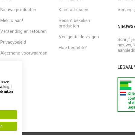
Nieuwe producten
Klant adressen
Verlangli
Meld u aan!
Recent bekeken
producten
NIEUWSB
Verzending en retouren
Veelgestelde vragen
Schrijf j
Privacybeleid
nieuws, 
Hoe bestel ik?
aanbiedi
Algemene voorwaarden
Over ons
LEGAAL
 onze
weldige
ebruiken
en