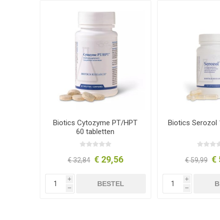
Biotics Cytozyme PT/HPT
Biotics Serozol
60 tabletten
€ 29,56
€ 
€ 32,84
€ 59,99
i
i
BESTEL
B
h
h