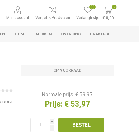
(0)
0
Mijn account
Vergelijk Producten
Verlanglijstje
€ 0,00
LEN
HOME
MERKEN
OVER ONS
PRAKTIJK
OP VOORRAAD
Normale prijs:
€ 59,97
Prijs:
€ 53,97
RODUCT
i
BESTEL
h