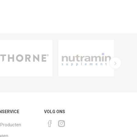
NSERVICE
VOLG ONS
k Producten
agen