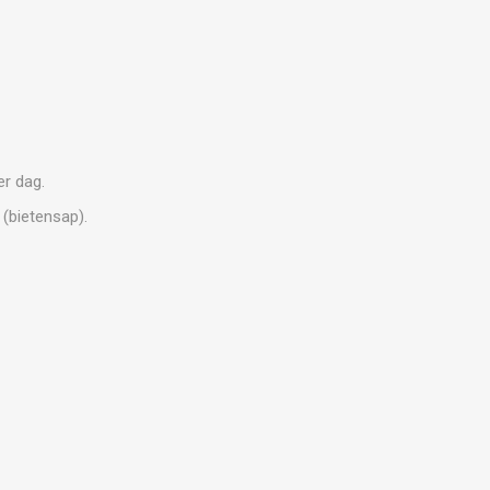
er dag.
(bietensap).