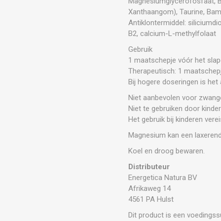
Magnesiumglycerofosfaat, Bie
Xanthaangom), Taurine, Bamb
Antiklontermiddel: siliciumdi
B2, calcium-L-methylfolaat
Gebruik
1 maatschepje vóór het slap
Therapeutisch: 1 maatschepj
Bij hogere doseringen is he
Niet aanbevolen voor zwange
Niet te gebruiken door kinder
Het gebruik bij kinderen vere
Magnesium kan een laxerend
Koel en droog bewaren.
Distributeur
Energetica Natura BV
Afrikaweg 14
4561 PA Hulst
Dit product is een voedings