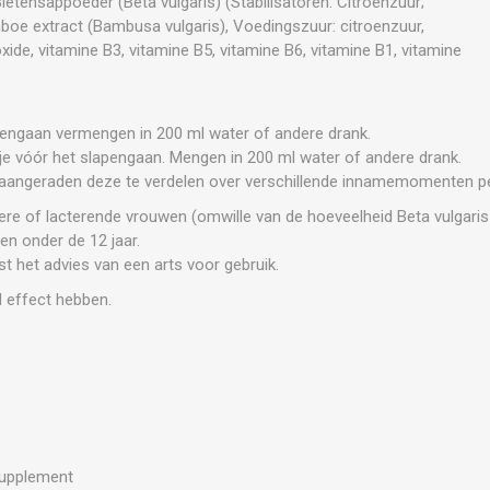
tensappoeder (Beta vulgaris) (Stabilisatoren: Citroenzuur;
oe extract (Bambusa vulgaris), Voedingszuur: citroenzuur,
oxide, vitamine B3, vitamine B5, vitamine B6, vitamine B1, vitamine
engaan vermengen in 200 ml water of andere drank.
e vóór het slapengaan. Mengen in 200 ml water of andere drank.
t aangeraden deze te verdelen over verschillende innamemomenten p
re of lacterende vrouwen (omwille van de hoeveelheid Beta vulgaris 
en onder de 12 jaar.
ist het advies van een arts voor gebruik.
 effect hebben.
supplement