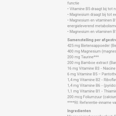
functie
• Vitamine B5 draagt bij tot
• Magnesium draagt bij tot 
• Magnesium en vitaminen B1,
energieleverend metabolism
• Magnesium en vitaminen B1
Samenstelling per afgestr
425 mg Bietensappoeder (Bet
400 mg Magnesium (magnesi
200 mg Taurine***
200 mg Bamboe extract (Bam
16 mg Vitamine B3 - Niacine
6 mg Vitamine B5 – Pantoth
1,4 mg Vitamine B2 - Ribofla
1,4 mg Vitamine B6 - (pyrido
1,1 mg Vitamine B1 - Thiami
200 mcg Foliumzuur (calcium
****RI: Referentie-inname v
Ingredienten