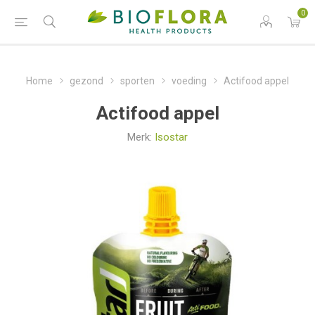
0
Home
gezond
sporten
voeding
Actifood appel
Actifood appel
Merk:
Isostar