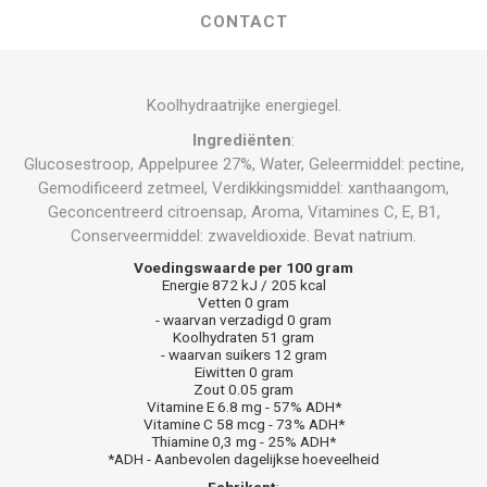
CONTACT
Koolhydraatrijke energiegel.
Ingrediënten
:
Glucosestroop, Appelpuree 27%, Water, Geleermiddel: pectine,
Gemodificeerd zetmeel, Verdikkingsmiddel: xanthaangom,
Geconcentreerd citroensap, Aroma, Vitamines C, E, B1,
Conserveermiddel: zwaveldioxide. Bevat natrium.
Voedingswaarde per 100 gram
Energie 872 kJ / 205 kcal
Vetten 0 gram
- waarvan verzadigd 0 gram
Koolhydraten 51 gram
- waarvan suikers 12 gram
Eiwitten 0 gram
Zout 0.05 gram
Vitamine E 6.8 mg - 57% ADH*
Vitamine C 58 mcg - 73% ADH*
Thiamine 0,3 mg - 25% ADH*
*ADH - Aanbevolen dagelijkse hoeveelheid
Fabrikant
: