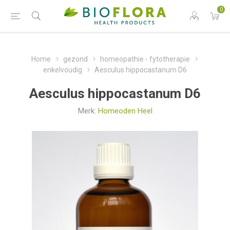
0
Home
gezond
homeopathie - fytotherapie
enkelvoudig
Aesculus hippocastanum D6
Aesculus hippocastanum D6
Merk:
Homeoden Heel