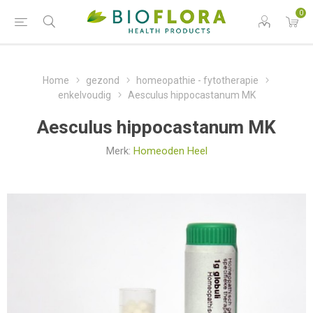
0
Home
gezond
homeopathie - fytotherapie
enkelvoudig
Aesculus hippocastanum MK
Aesculus hippocastanum MK
Merk:
Homeoden Heel