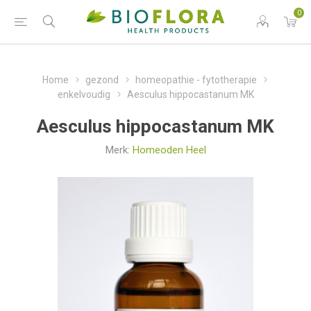
0
Home
gezond
homeopathie - fytotherapie
enkelvoudig
Aesculus hippocastanum MK
Aesculus hippocastanum MK
Merk:
Homeoden Heel