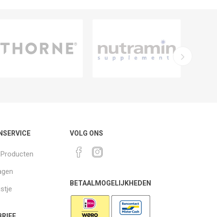
NSERVICE
VOLG ONS
k Producten
agen
BETAALMOGELIJKHEDEN
jstje
RIEF