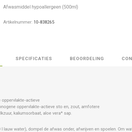
Afwasmiddel hypoallergeen (500ml)
Artikelnummer:
10-838265
SPECIFICATIES
BEOORDELING
CON
 oppervlakte-actieve
-ionogene oppervlakte-actieve sto en, zout, amfotere
lkzuur, kaliumsorbaat, aloe vera* sap.
0 l lauw water), dompel de afwas onder, afwrijven en spoelen. Om wa