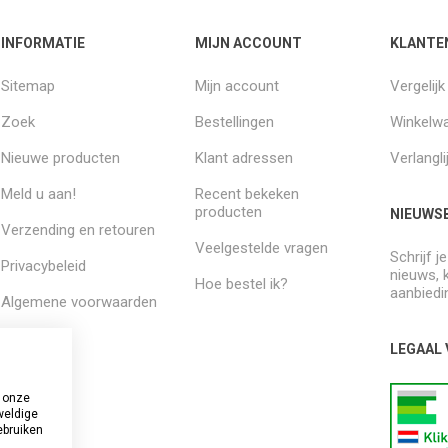
INFORMATIE
MIJN ACCOUNT
KLANTE
Sitemap
Mijn account
Vergelij
Zoek
Bestellingen
Winkelw
Nieuwe producten
Klant adressen
Verlangli
Meld u aan!
Recent bekeken
producten
NIEUWSB
Verzending en retouren
Veelgestelde vragen
Schrijf j
Privacybeleid
nieuws, 
Hoe bestel ik?
aanbiedi
Algemene voorwaarden
Over ons
LEGAAL
 onze
weldige
ebruiken