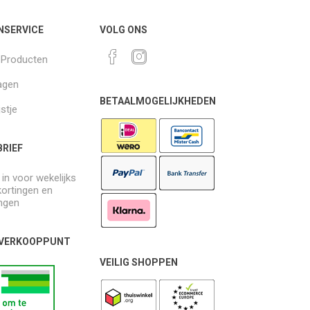
NSERVICE
VOLG ONS
k Producten
agen
BETAALMOGELIJKHEDEN
jstje
RIEF
e in voor wekelijks
kortingen en
ngen
 VERKOOPPUNT
VEILIG SHOPPEN