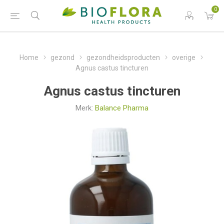
0
Home
gezond
gezondheidsproducten
overige
Agnus castus tincturen
Agnus castus tincturen
Merk:
Balance Pharma