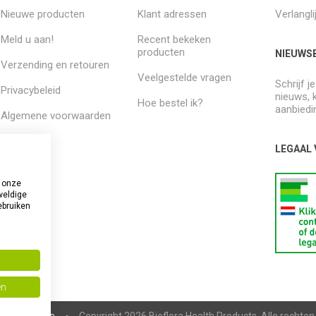
Nieuwe producten
Klant adressen
Verlangli
Meld u aan!
Recent bekeken
producten
NIEUWSB
Verzending en retouren
Veelgestelde vragen
Schrijf j
Privacybeleid
nieuws, 
Hoe bestel ik?
aanbiedi
Algemene voorwaarden
Over ons
LEGAAL
 onze
weldige
ebruiken
en
pCommerce
Copyright 2026 Bioflora Health Products. Alle rechte