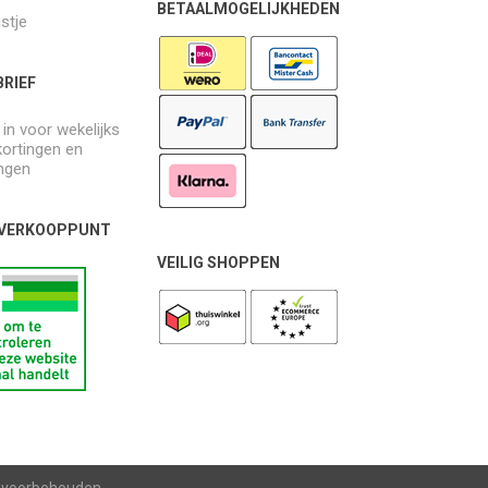
BETAALMOGELIJKHEDEN
jstje
RIEF
e in voor wekelijks
kortingen en
ngen
 VERKOOPPUNT
VEILIG SHOPPEN
n voorbehouden.