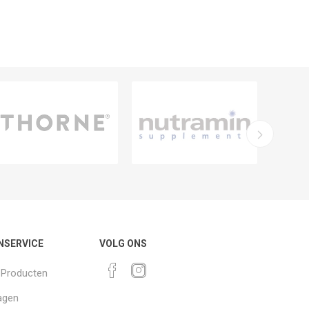
NSERVICE
VOLG ONS
k Producten
agen