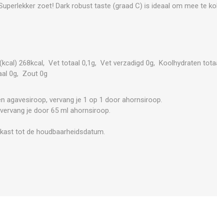
Superlekker zoet! Dark robust taste (graad C) is ideaal om mee te ko
(kcal) 268kcal, Vet totaal 0,1g, Vet verzadigd 0g, Koolhydraten tota
aal 0g, Zout 0g
en agavesiroop, vervang je 1 op 1 door ahornsiroop.
 vervang je door 65 ml ahornsiroop.
lkast tot de houdbaarheidsdatum.