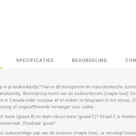
SPECIFICATIES
BEOORDELING
CON
p in je keukenkastje? Dan is dit biologische én macrobiotische zoe
ramelachtig. Ahornsiroop komt van de esdoornboom (maple tree). Dez
ze in Canada ieder voorjaar af en koken ze langzaam in tot siroop. Zo e
 honing of ongeraffineerde vervanger voor suiker.
ch taste (graad A) en dark robust taste (graad C)? Graad C is donker
hornsmaak. Vloeibaar 'goud'!
e, suikerachtige sap van de esdoorn (maple tree). Je vervangt honin