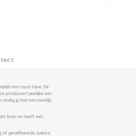
TACT
tmiddel een must-have. De
e produceert jaarlijks een
indig jij met een heerlijk,
der bruin en heeft een
g of geraffineerde suikers