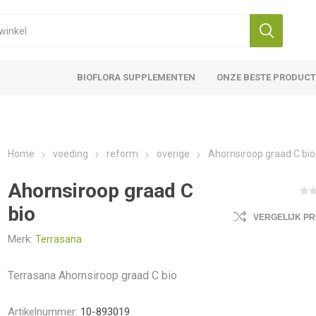
BIOFLORA SUPPLEMENTEN
ONZE BESTE PRODUC
Home
voeding
reform
overige
Ahornsiroop graad C bio
Ahornsiroop graad C
bio
VERGELIJK P
Merk:
Terrasana
Terrasana Ahornsiroop graad C bio
Artikelnummer:
10-893019