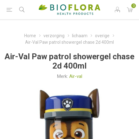
0
Home
verzorging
lichaam
overige
Air-Val Paw patrol showergel chase 2d 400ml
Air-Val Paw patrol showergel chase
2d 400ml
Merk:
Air-val