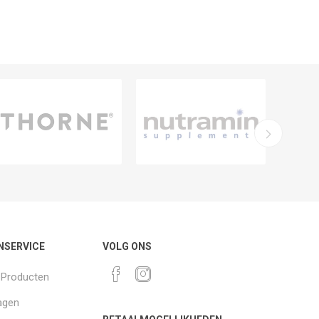
NSERVICE
VOLG ONS
k Producten
agen