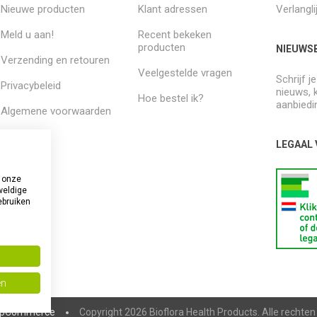
Nieuwe producten
Klant adressen
Verlangli
Meld u aan!
Recent bekeken
producten
NIEUWSB
Verzending en retouren
Veelgestelde vragen
Schrijf j
Privacybeleid
nieuws, 
Hoe bestel ik?
aanbiedi
Algemene voorwaarden
Over ons
LEGAAL
 onze
weldige
ebruiken
en
pCommerce
Copyright 2026 Bioflora Health Products. Alle rechte