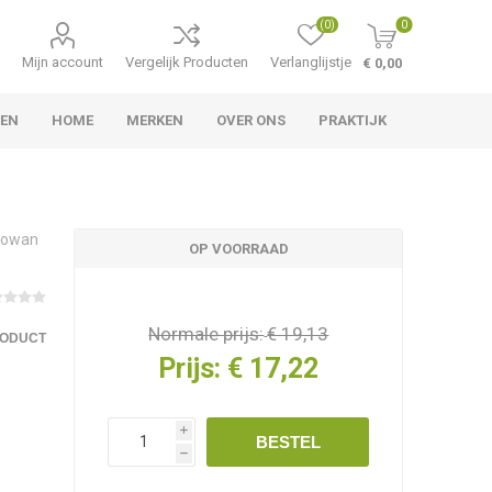
(0)
0
Mijn account
Vergelijk Producten
Verlanglijstje
€ 0,00
LEN
HOME
MERKEN
OVER ONS
PRAKTIJK
jowan
OP VOORRAAD
Normale prijs:
€ 19,13
RODUCT
Prijs:
€ 17,22
i
BESTEL
h