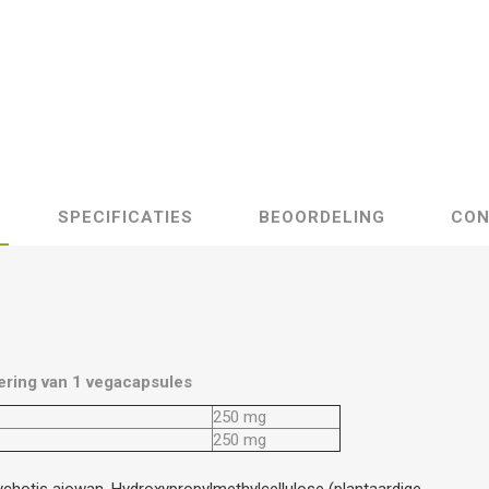
SPECIFICATIES
BEOORDELING
CON
ering van 1 vegacapsules
250 mg
250 mg
ychotis ajowan, Hydroxypropylmethylcellulose (plantaardige