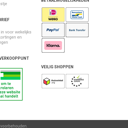
BETAALMOGELIJKHEDEN
jstje
RIEF
e in voor wekelijks
kortingen en
ngen
 VERKOOPPUNT
VEILIG SHOPPEN
n voorbehouden.