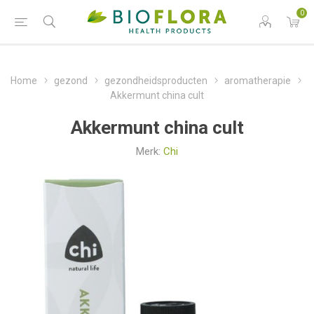
0
Home
gezond
gezondheidsproducten
aromatherapie
Akkermunt china cult
Akkermunt china cult
Merk:
Chi