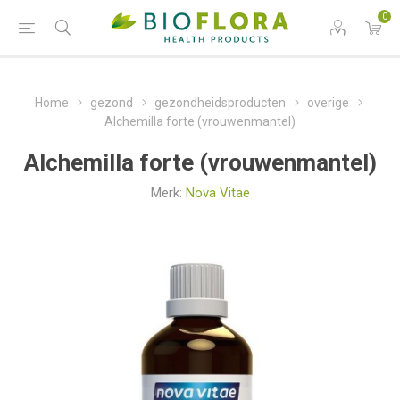
0
Home
gezond
gezondheidsproducten
overige
Alchemilla forte (vrouwenmantel)
Alchemilla forte (vrouwenmantel)
Merk:
Nova Vitae