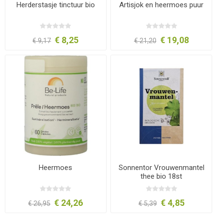
Herderstasje tinctuur bio
Artisjok en heermoes puur
€ 8,25
€ 19,08
€ 9,17
€ 21,20
Heermoes
Sonnentor Vrouwenmantel
thee bio 18st
€ 24,26
€ 4,85
€ 26,95
€ 5,39