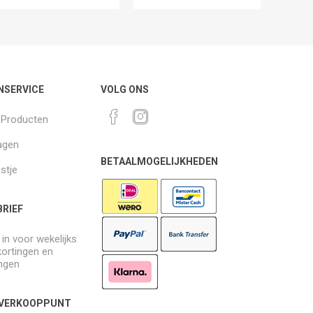
NSERVICE
VOLG ONS
k Producten
agen
BETAALMOGELIJKHEDEN
jstje
RIEF
e in voor wekelijks
kortingen en
ngen
 VERKOOPPUNT