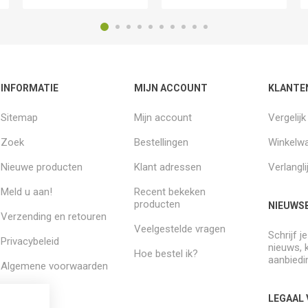
INFORMATIE
MIJN ACCOUNT
KLANTE
Sitemap
Mijn account
Vergelij
Zoek
Bestellingen
Winkelw
Nieuwe producten
Klant adressen
Verlangli
Meld u aan!
Recent bekeken
producten
NIEUWSB
Verzending en retouren
Veelgestelde vragen
Schrijf j
Privacybeleid
nieuws, 
Hoe bestel ik?
aanbiedi
Algemene voorwaarden
Over ons
LEGAAL