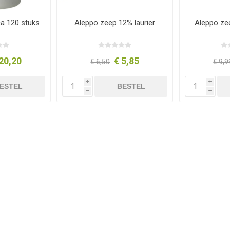
ica 120 stuks
Aleppo zeep 12% laurier
Aleppo zee
20,20
€ 5,85
€ 6,50
€ 9,9
i
i
ESTEL
BESTEL
h
h