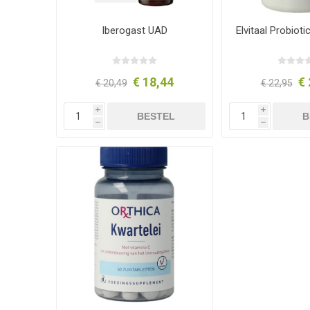
Iberogast UAD
Elvitaal Probiot
€ 18,44
€ 
€ 20,49
€ 22,95
i
i
BESTEL
B
h
h