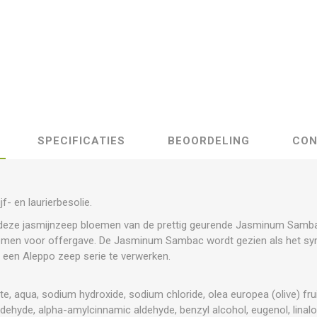
SPECIFICATIES
BEOORDELING
CON
f- en laurierbesolie.
deze jasmijnzeep bloemen van de prettig geurende Jasminum Samba
emen voor offergave. De Jasminum Sambac wordt gezien als het sym
 een Aleppo zeep serie te verwerken.
, aqua, sodium hydroxide, sodium chloride, olea europea (olive) fruit oi
ehyde, alpha-amylcinnamic aldehyde, benzyl alcohol, eugenol, linalo