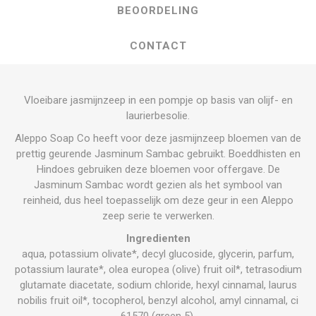
BEOORDELING
CONTACT
Vloeibare jasmijnzeep in een pompje op basis van olijf- en
laurierbesolie.
Aleppo Soap Co heeft voor deze jasmijnzeep bloemen van de
prettig geurende Jasminum Sambac gebruikt. Boeddhisten en
Hindoes gebruiken deze bloemen voor offergave. De
Jasminum Sambac wordt gezien als het symbool van
reinheid, dus heel toepasselijk om deze geur in een Aleppo
zeep serie te verwerken.
Ingredienten
aqua, potassium olivate*, decyl glucoside, glycerin, parfum,
potassium laurate*, olea europea (olive) fruit oil*, tetrasodium
glutamate diacetate, sodium chloride, hexyl cinnamal, laurus
nobilis fruit oil*, tocopherol, benzyl alcohol, amyl cinnamal, ci
61570 (green 5).