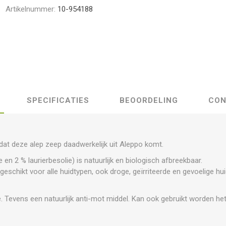
Artikelnummer:
10-954188
SPECIFICATIES
BEOORDELING
CON
at deze alep zeep daadwerkelijk uit Aleppo komt.
e en 2 % laurierbesolie) is natuurlijk en biologisch afbreekbaar.
geschikt voor alle huidtypen, ook droge, geïrriteerde en gevoelige hu
e. Tevens een natuurlijk anti-mot middel. Kan ook gebruikt worden h