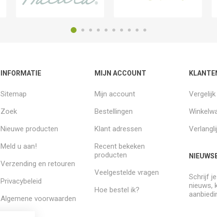
INFORMATIE
MIJN ACCOUNT
KLANTE
Sitemap
Mijn account
Vergelij
Zoek
Bestellingen
Winkelw
Nieuwe producten
Klant adressen
Verlangli
Meld u aan!
Recent bekeken
producten
NIEUWSB
Verzending en retouren
Veelgestelde vragen
Schrijf j
Privacybeleid
nieuws, 
Hoe bestel ik?
aanbiedi
Algemene voorwaarden
Over ons