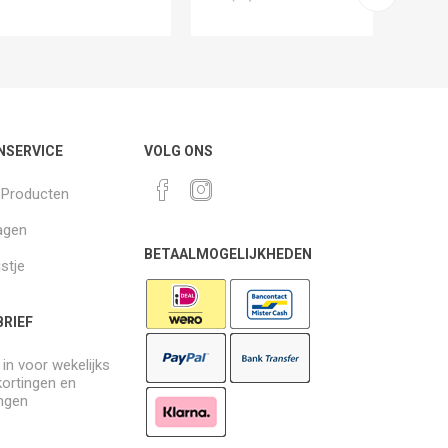
NSERVICE
VOLG ONS
k Producten
agen
BETAALMOGELIJKHEDEN
jstje
RIEF
e in voor wekelijks
kortingen en
ngen