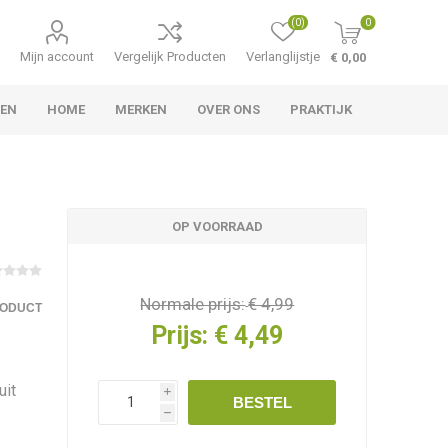
(0)
0
Mijn account
Vergelijk Producten
Verlanglijstje
€ 0,00
TEN
HOME
MERKEN
OVER ONS
PRAKTIJK
r
OP VOORRAAD
Normale prijs:
€ 4,99
RODUCT
Prijs:
€ 4,49
uit
i
BESTEL
h