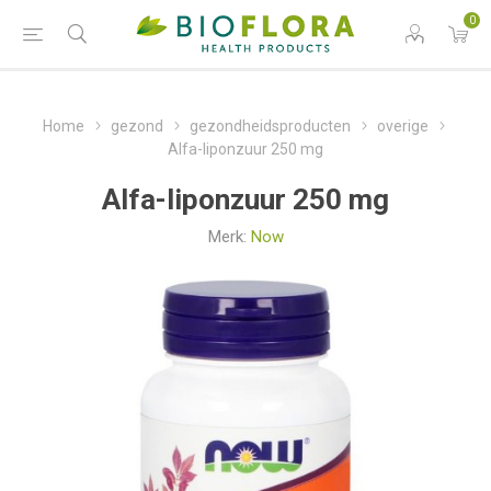
0
Home
gezond
gezondheidsproducten
overige
Alfa-liponzuur 250 mg
Alfa-liponzuur 250 mg
Merk:
Now