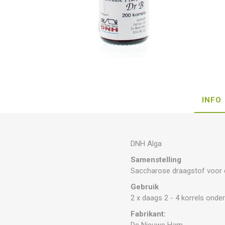
INFO
DNH Alga
Samenstelling
Saccharose draagstof voor d
Gebruik
2 x daags 2 - 4 korrels onde
Fabrikant:
De Nieuwe Ham