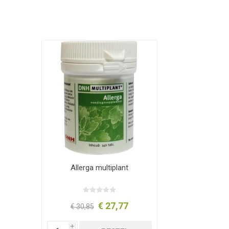
Allerga multiplant
€ 27,77
€ 30,85
i