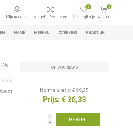
(0)
0
Mijn account
Vergelijk Producten
Verlanglijstje
€ 0,00
LEN
HOME
MERKEN
OVER ONS
PRAKTIJK
Alga
OP VOORRAAD
Normale prijs:
€ 29,25
RODUCT
Prijs:
€ 26,33
i
BESTEL
h