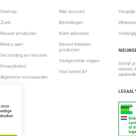
Sitemap
Mijn account
Vergelij
Zoek
Bestellingen
Winkelw
Nieuwe producten
Klant adressen
Verlangli
Meld u aan!
Recent bekeken
producten
NIEUWSB
Verzending en retouren
Veelgestelde vragen
Schrijf j
Privacybeleid
nieuws, 
Hoe bestel ik?
aanbiedi
Algemene voorwaarden
Over ons
LEGAAL
 onze
weldige
ebruiken