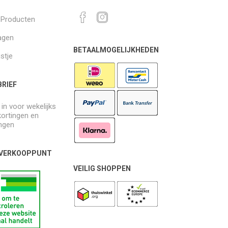
k Producten
agen
BETAALMOGELIJKHEDEN
jstje
RIEF
e in voor wekelijks
kortingen en
ngen
 VERKOOPPUNT
VEILIG SHOPPEN