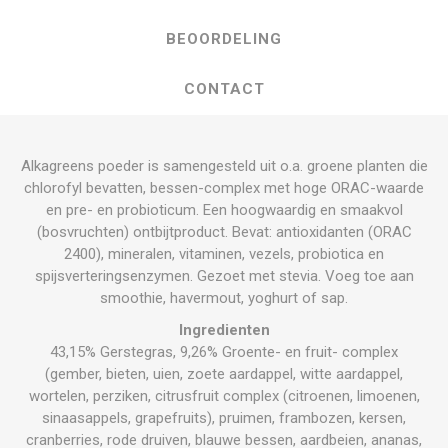
BEOORDELING
CONTACT
Alkagreens poeder is samengesteld uit o.a. groene planten die
chlorofyl bevatten, bessen-complex met hoge ORAC-waarde
en pre- en probioticum. Een hoogwaardig en smaakvol
(bosvruchten) ontbijtproduct. Bevat: antioxidanten (ORAC
2400), mineralen, vitaminen, vezels, probiotica en
spijsverteringsenzymen. Gezoet met stevia. Voeg toe aan
smoothie, havermout, yoghurt of sap.
Ingredienten
43,15% Gerstegras, 9,26% Groente- en fruit- complex
(gember, bieten, uien, zoete aardappel, witte aardappel,
wortelen, perziken, citrusfruit complex (citroenen, limoenen,
sinaasappels, grapefruits), pruimen, frambozen, kersen,
cranberries, rode druiven, blauwe bessen, aardbeien, ananas,