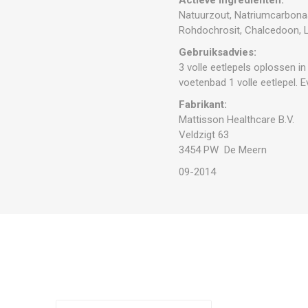
Natuurzout, Natriumcarbonaat
Rohdochrosit, Chalcedoon, La
Gebruiksadvies:
3 volle eetlepels oplossen i
voetenbad 1 volle eetlepel. 
Fabrikant:
Mattisson Healthcare B.V.
Veldzigt 63
3454 PW De Meern
09-2014