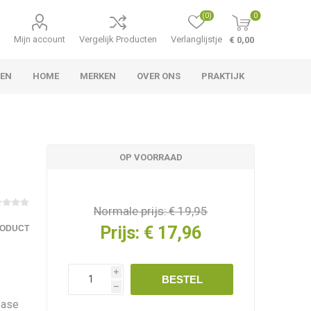
(0)
0
Mijn account
Vergelijk Producten
Verlanglijstje
€ 0,00
TEN
HOME
MERKEN
OVER ONS
PRAKTIJK
OP VOORRAAD
Normale prijs:
€ 19,95
Prijs:
€ 17,96
RODUCT
i
BESTEL
h
Base