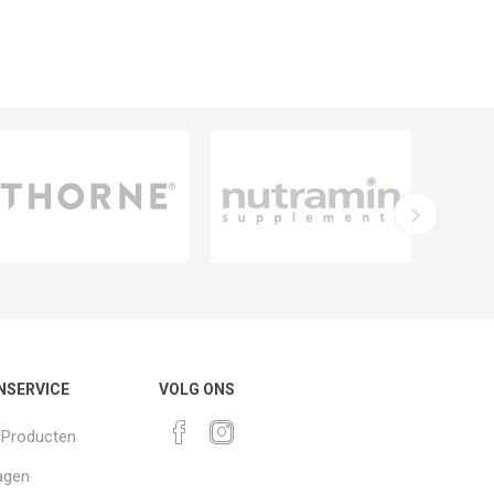
NSERVICE
VOLG ONS
k Producten
agen