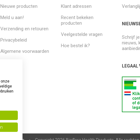
Nieuwe producten
Klant adressen
Verlangli
Meld u aan!
Recent bekeken
producten
NIEUWSB
Verzending en retouren
Veelgestelde vragen
Schrijf j
Privacybeleid
nieuws, 
Hoe bestel ik?
aanbiedi
Algemene voorwaarden
Over ons
LEGAAL
 onze
weldige
ebruiken
en
pCommerce
Copyright 2026 Bioflora Health Products. Alle rechte