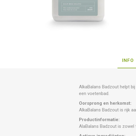
INFO
AlkaBalans Badzout helpt bi
een voetenbad.
Oorsprong en herkomst:
AlkaBalans Badzout is rijk a
Productinformatie:
AlaBalans Badzout is zowel t
Actieve ingrediënten: