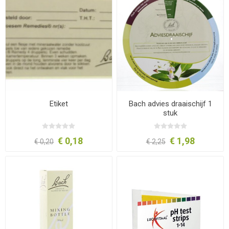
Etiket
Bach advies draaischijf 1
stuk
€ 0,18
€ 1,98
€ 0,20
€ 2,25