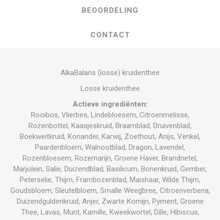
BEOORDELING
CONTACT
AlkaBalans (losse) kruidenthee
Losse kruidenthee
Actieve ingrediënten:
Rooibos, Vlierbes, Lindebloesem, Citroenmelisse,
Rozenbottel, Kaasjeskruid, Braamblad, Druivenblad,
Boekweitkruid, Koriander, Karwij, Zoethout, Anijs, Venkel,
Paardenbloem, Walnootblad, Dragon, Lavendel,
Rozenbloesem, Rozemarijn, Groene Haver, Brandnetel,
Marjolein, Salie, Duizendblad, Basilicum, Bonenkruid, Gember,
Peterselie, Thijm, Frambozenblad, Maishaar, Wilde Thijm,
Goudsbloem, Sleutelbloem, Smalle Weegbree, Citroenverbena,
Duizendguldenkruid, Anjer, Zwarte Komijn, Pyment, Groene
Thee, Lavas, Munt, Kamille, Kweekwortel, Dille, Hibiscus,