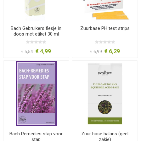
Bach Gebruikers flesje in
Zuurbase PH test strips
doos met etiket 30 ml
€ 4,99
€ 6,29
€ 5,54
€ 6,99
Bach Remedies stap voor
Zuur base balans (geel
stap
zakje)