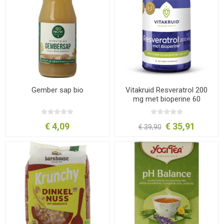
Gember sap bio
Vitakruid Resveratrol 200
mg met bioperine 60
capsules
€ 4,09
€ 35,91
€ 39,90