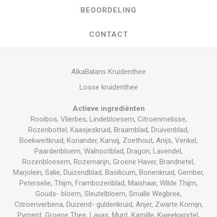
BEOORDELING
CONTACT
AlkaBalans Kruidenthee
Losse kruidenthee
Actieve ingrediënten
Rooibos, Vlierbes, Lindebloesem, Citroenmelisse,
Rozenbottel, Kaasjeskruid, Braamblad, Druivenblad,
Boekweitkruid, Koriander, Karwij, Zoethout, Anijs, Venkel,
Paardenbloem, Walnootblad, Dragon, Lavendel,
Rozenbloesem, Rozemarijn, Groene Haver, Brandnetel,
Marjolein, Salie, Duizendblad, Basilicum, Bonenkruid, Gember,
Peterselie, Thijm, Frambozenblad, Maishaar, Wilde Thijm,
Gouds- bloem, Sleutelbloem, Smalle Wegbree,
Citroenverbena, Duizend- guldenkruid, Anjer, Zwarte Komijn,
Pyment, Groene Thee, Lavas, Munt, Kamille, Kweekwortel,