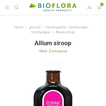
0
Home
gezond
homeopathie - fytotherapie
fytotherapie
Allium siroop
Allium siroop
Merk:
Zonnegoud