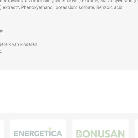
orice), Melitotus officinalis (sweet clover) extract*, Malva sylvestris
 extract*, Phenoxyethanol, potassium sorbate, Benzoic acid
id.
ereik van kinderen.
.