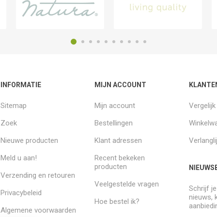
INFORMATIE
MIJN ACCOUNT
KLANTE
Sitemap
Mijn account
Vergelij
Zoek
Bestellingen
Winkelw
Nieuwe producten
Klant adressen
Verlangli
Meld u aan!
Recent bekeken
producten
NIEUWSB
Verzending en retouren
Veelgestelde vragen
Schrijf j
Privacybeleid
nieuws, 
Hoe bestel ik?
aanbiedi
Algemene voorwaarden