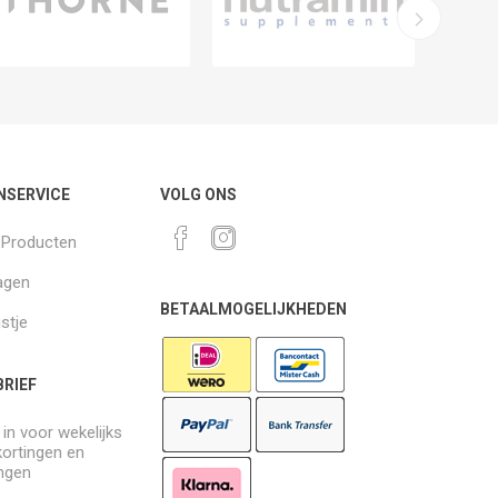
NSERVICE
VOLG ONS
k Producten
agen
BETAALMOGELIJKHEDEN
jstje
RIEF
e in voor wekelijks
kortingen en
ngen