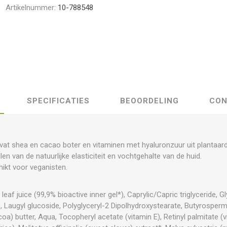
Artikelnummer:
10-788548
SPECIFICATIES
BEOORDELING
CON
vat shea en cacao boter en vitaminen met hyaluronzuur uit plantaard
en van de natuurlijke elasticiteit en vochtgehalte van de huid.
hikt voor veganisten.
eaf juice (99,9% bioactive inner gel*), Caprylic/Capric triglyceride, Gly
, Laugyl glucoside, Polyglyceryl-2 Dipolhydroxystearate, Butyrosperm
 butter, Aqua, Tocopheryl acetate (vitamin E), Retinyl palmitate (vi