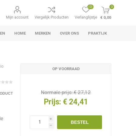
(0)
0
Mijn account
Vergelijk Producten
Verlanglijstje
€ 0,00
LEN
HOME
MERKEN
OVER ONS
PRAKTIJK
io
OP VOORRAAD
Normale prijs:
€ 27,12
RODUCT
Prijs:
€ 24,41
de
i
BESTEL
h