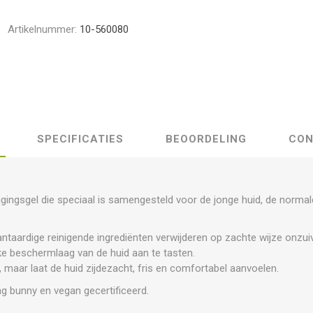
Artikelnummer:
10-560080
SPECIFICATIES
BEOORDELING
CON
igingsgel die speciaal is samengesteld voor de jonge huid, de normale
antaardige reinigende ingrediënten verwijderen op zachte wijze onzu
ke beschermlaag van de huid aan te tasten.
t, maar laat de huid zijdezacht, fris en comfortabel aanvoelen.
g bunny en vegan gecertificeerd.