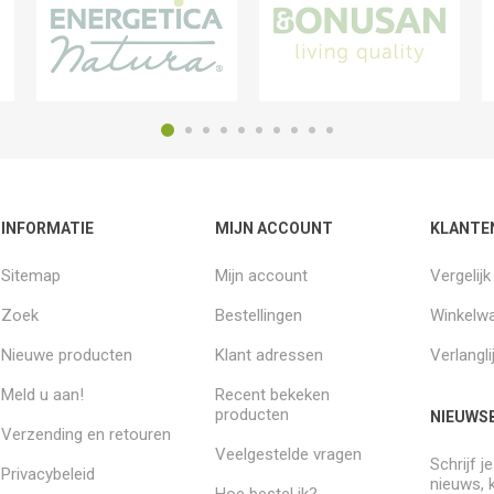
INFORMATIE
MIJN ACCOUNT
KLANTE
Sitemap
Mijn account
Vergelij
Zoek
Bestellingen
Winkelw
Nieuwe producten
Klant adressen
Verlangli
Meld u aan!
Recent bekeken
producten
NIEUWSB
Verzending en retouren
Veelgestelde vragen
Schrijf j
Privacybeleid
nieuws, 
Hoe bestel ik?