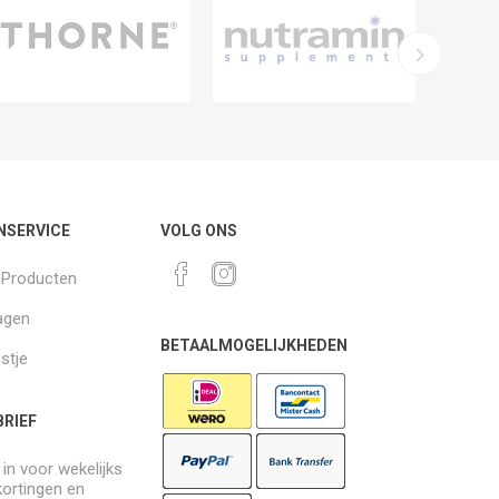
NSERVICE
VOLG ONS
k Producten
agen
BETAALMOGELIJKHEDEN
jstje
RIEF
e in voor wekelijks
kortingen en