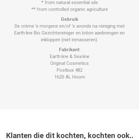
* from natural essential oils
** from controlled organic agriculture
Gebruik
De crème ’s morgens en/of ’s avonds na reiniging met
Earth·line Bio Gezichtsreiniger en lotion aanbrengen en
inkloppen (niet inmasseren).
Fabrikant
:
Earth·line & Sea·line
Original Cosmetics
Postbus 482
1620 AL Hoorn
Klanten die dit kochten, kochten ook..