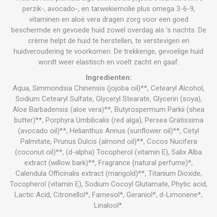
perzik-, avocado-, en tarwekiemolie plus omega 3-6-9,
vitaminen en aloë vera dragen zorg voor een goed
beschermde en gevoede huid zowel overdag als ’s nachts. De
crème helpt de huid te herstellen, te verstevigen en
huidveroudering te voorkomen. De trekkerige, gevoelige huid
wordt weer elastisch en voelt zacht en gaaf.
Ingredienten:
Aqua, Simmondsia Chinensis (jojoba oil)**, Cetearyl Alcohol,
Sodium Cetearyl Sulfate, Glyceryl Stearate, Glycerin (soya),
Aloe Barbadensis (aloe vera)**, Butyrospermum Parkii (shea
butter)**, Porphyra Umbilicalis (red alga), Persea Gratissima
(avocado oil)**, Helianthus Annus (sunflower oil)**, Cetyl
Palmitate, Prunus Dulcis (almond oil)**, Cocos Nucifera
(coconut oil)**, (d-alpha) Tocopherol (vitamin E), Salix Alba
extract (willow bark)**, Fragrance (natural perfume)*,
Calendula Officinalis extract (marigold)**, Titanium Dioxide,
Tocopherol (vitamin E), Sodium Cocoyl Glutamate, Phytic acid,
Lactic Acid, Citronellol*, Farnesol*, Geraniol*, d-Limonene*,
Linalool*.