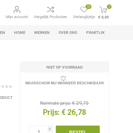
(0)
0
Mijn account
Vergelijk Producten
Verlanglijstje
€ 0,00
LEN
HOME
MERKEN
OVER ONS
PRAKTIJK
NIET OP VOORRAAD
WAARSCHUW MIJ WANNEER BESCHIKBAAR
RODUCT
Normale prijs:
€ 29,75
Prijs:
€ 26,78
i
BESTEL