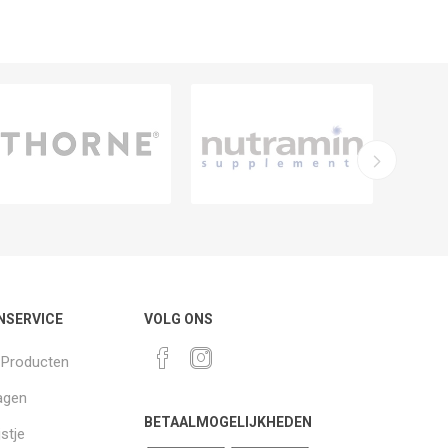
NSERVICE
VOLG ONS
k Producten
agen
BETAALMOGELIJKHEDEN
jstje