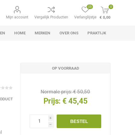
(0)
0
Mijn account
Vergelijk Producten
Verlanglijstje
€ 0,00
LEN
HOME
MERKEN
OVER ONS
PRAKTIJK
OP VOORRAAD
Normale prijs:
€ 50,50
Prijs:
€ 45,45
RODUCT
i
BESTEL
h
l