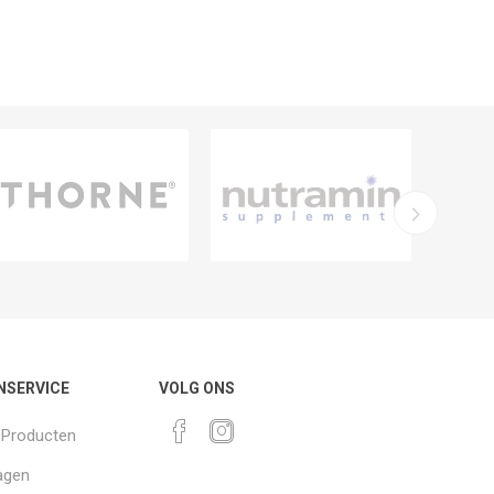
NSERVICE
VOLG ONS
k Producten
agen