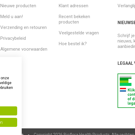
Nieuwe producten
Klant adressen
Verlangli
Meld u aan!
Recent bekeken
producten
NIEUWSB
Verzending en retouren
Veelgestelde vragen
Schrijf j
Privacybeleid
nieuws, 
Hoe bestel ik?
aanbiedi
Algemene voorwaarden
Over ons
LEGAAL
 onze
weldige
ebruiken
en
pCommerce
Copyright 2026 Bioflora Health Products. Alle rechte