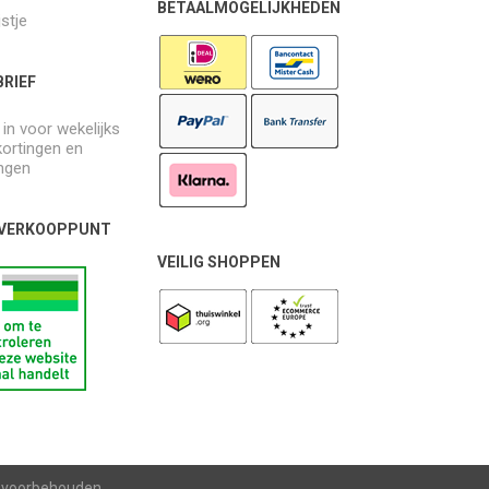
BETAALMOGELIJKHEDEN
jstje
RIEF
e in voor wekelijks
kortingen en
ngen
 VERKOOPPUNT
VEILIG SHOPPEN
n voorbehouden.