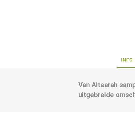
INFO
Van Altearah samp
uitgebreide omsch