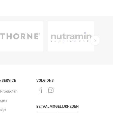
NSERVICE
VOLG ONS
k Producten
agen
BETAALMOGELIJKHEDEN
jstje