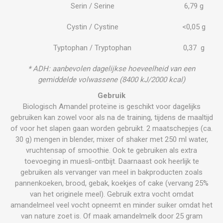
Serin / Serine
6,79 g
Cystin / Cystine
<0,05 g
Typtophan / Tryptophan
0,37 g
* ADH: aanbevolen dagelijkse hoeveelheid van een
gemiddelde volwassene (8400 kJ/2000 kcal)
Gebruik
Biologisch Amandel proteïne is geschikt voor dagelijks
gebruiken kan zowel voor als na de training, tijdens de maaltijd
of voor het slapen gaan worden gebruikt. 2 maatschepjes (ca.
30 g) mengen in blender, mixer of shaker met 250 ml water,
vruchtensap of smoothie. Ook te gebruiken als extra
toevoeging in muesli-ontbijt. Daarnaast ook heerlijk te
gebruiken als vervanger van meel in bakproducten zoals
pannenkoeken, brood, gebak, koekjes of cake (vervang 25%
van het originele meel). Gebruik extra vocht omdat
amandelmeel veel vocht opneemt en minder suiker omdat het
van nature zoet is. Of maak amandelmelk door 25 gram