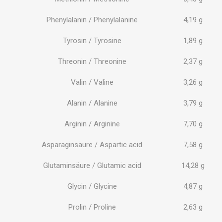
Phenylalanin / Phenylalanine
4,19 g
Tyrosin / Tyrosine
1,89 g
Threonin / Threonine
2,37 g
Valin / Valine
3,26 g
Alanin / Alanine
3,79 g
Arginin / Arginine
7,70 g
Asparaginsäure / Aspartic acid
7,58 g
Glutaminsäure / Glutamic acid
14,28 g
Glycin / Glycine
4,87 g
Prolin / Proline
2,63 g