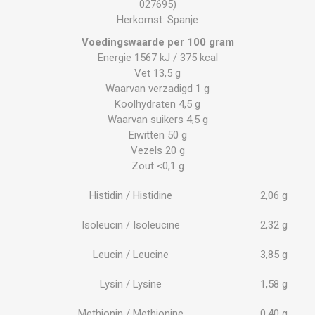
027695)
Herkomst: Spanje
Voedingswaarde per 100 gram
Energie 1567 kJ / 375 kcal
Vet 13,5 g
Waarvan verzadigd 1 g
Koolhydraten 4,5 g
Waarvan suikers 4,5 g
Eiwitten 50 g
Vezels 20 g
Zout <0,1 g
Histidin / Histidine
2,06 g
Isoleucin / Isoleucine
2,32 g
Leucin / Leucine
3,85 g
Lysin / Lysine
1,58 g
Methionin / Methionine
0,40 g