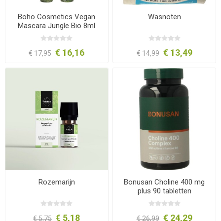
Boho Cosmetics Vegan
Wasnoten
Mascara Jungle Bio 8ml
€ 16,16
€ 13,49
€ 17,95
€ 14,99
Rozemarijn
Bonusan Choline 400 mg
plus 90 tabletten
€ 5,18
€ 24,29
€ 5,75
€ 26,99