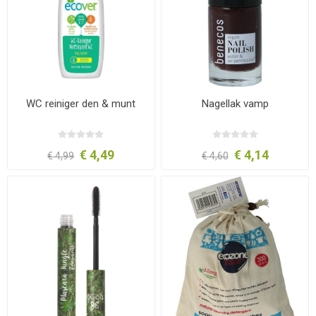
WC reiniger den & munt
Nagellak vamp
€ 4,49
€ 4,14
€ 4,99
€ 4,60