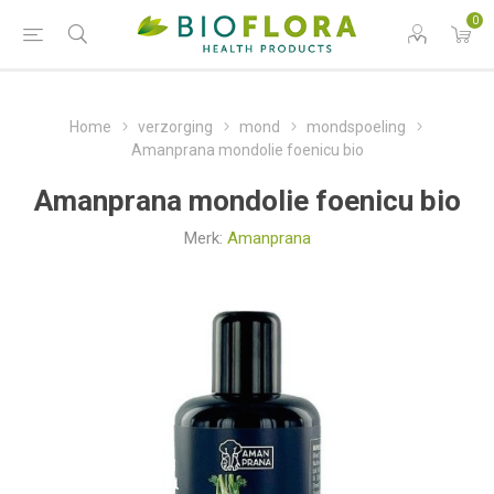
0
Home
verzorging
mond
mondspoeling
Amanprana mondolie foenicu bio
Amanprana mondolie foenicu bio
Merk:
Amanprana