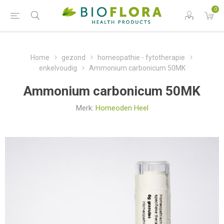
0
Home
gezond
homeopathie - fytotherapie
enkelvoudig
Ammonium carbonicum 50MK
Ammonium carbonicum 50MK
Merk:
Homeoden Heel