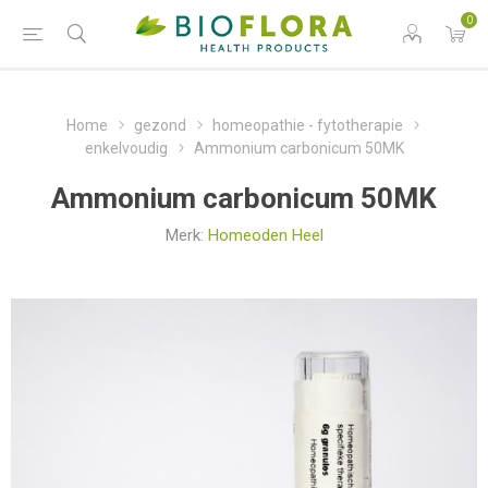
0
Home
gezond
homeopathie - fytotherapie
enkelvoudig
Ammonium carbonicum 50MK
Ammonium carbonicum 50MK
Merk:
Homeoden Heel