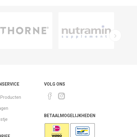
NSERVICE
VOLG ONS
k Producten
agen
BETAALMOGELIJKHEDEN
jstje
RIEF