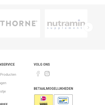
NSERVICE
VOLG ONS
k Producten
agen
BETAALMOGELIJKHEDEN
jstje
RIEF