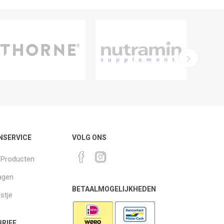
NSERVICE
VOLG ONS
k Producten
agen
BETAALMOGELIJKHEDEN
jstje
RIEF