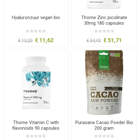
Hyaluronzuur vegan bio
Thorne Zinc picolinate
30mg 180 capsules
€ 11,62
€ 51,71
€ 13,20
€ 54,43
Thorne Vitamin C with
Purasana Cacao Poeder Bio
flavonoids 90 capsules
200 gram