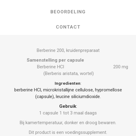
BEOORDELING
CONTACT
Berberine 200, kruidenpreparaat
Samenstelling per capsule
Berberine HCl
200 mg
(Berberis aristata, wortel)
Ingredienten
:
berberine HCl,
microkristallijne cellulose,
hypromellose
(capsule),
leucine
siliciumdioxide.
Gebruik
:
1 capsule 1 tot 3 maal daags
Bij kamertemperatuur, donker en droog bewaren.
Dit product is een voedingssupplement.