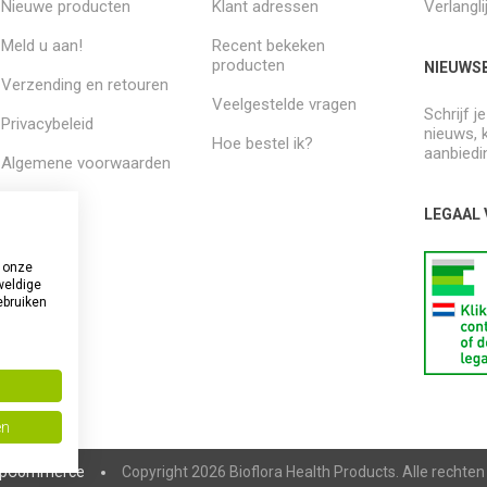
Nieuwe producten
Klant adressen
Verlangli
Meld u aan!
Recent bekeken
producten
NIEUWSB
Verzending en retouren
Veelgestelde vragen
Schrijf j
Privacybeleid
nieuws, 
Hoe bestel ik?
aanbiedi
Algemene voorwaarden
Over ons
LEGAAL
 onze
weldige
ebruiken
en
pCommerce
Copyright 2026 Bioflora Health Products. Alle rechte