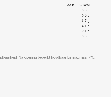
133 kJ / 32 kcal
0.0 g
0.0 g
6,7 g
4.1 g
0,1 g
0,3 g
.
dbaarheid: Na opening beperkt houdbaar bij maximaal 7°C.