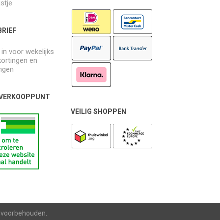
jstje
RIEF
e in voor wekelijks
kortingen en
ngen
 VERKOOPPUNT
VEILIG SHOPPEN
n voorbehouden.