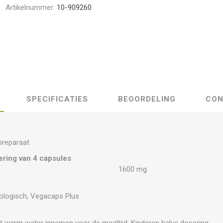
Artikelnummer:
10-909260
SPECIFICATIES
BEOORDELING
CON
preparaat
ering van 4 capsules
1600 mg
ologisch, Vegacaps Plus
 warm water innemen voor de maaltijd. Kinderen halve dosering.