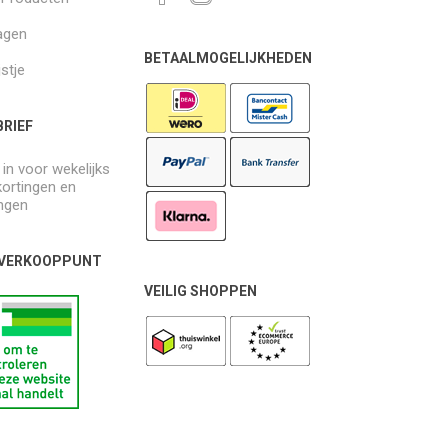
agen
BETAALMOGELIJKHEDEN
jstje
RIEF
e in voor wekelijks
kortingen en
ngen
 VERKOOPPUNT
VEILIG SHOPPEN