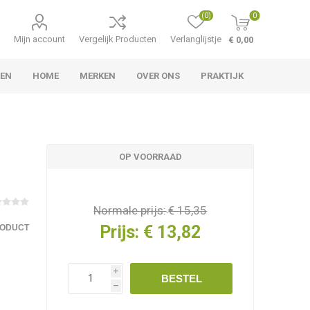
(0)
0
Mijn account
Vergelijk Producten
Verlanglijstje
€ 0,00
LEN
HOME
MERKEN
OVER ONS
PRAKTIJK
OP VOORRAAD
Normale prijs:
€ 15,35
Prijs:
€ 13,82
RODUCT
i
BESTEL
h