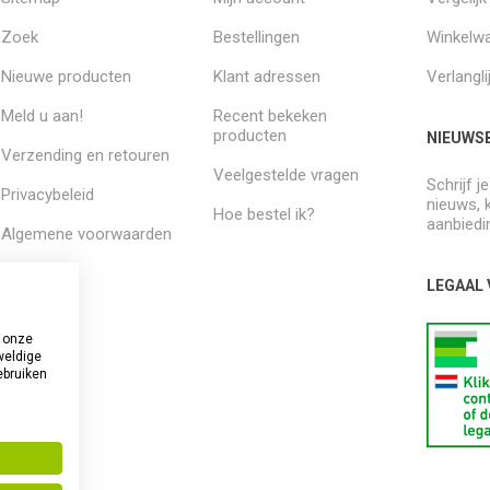
Zoek
Bestellingen
Winkelw
Nieuwe producten
Klant adressen
Verlangli
Meld u aan!
Recent bekeken
producten
NIEUWSB
Verzending en retouren
Veelgestelde vragen
Schrijf j
Privacybeleid
nieuws, 
Hoe bestel ik?
aanbiedi
Algemene voorwaarden
Over ons
LEGAAL
 onze
weldige
ebruiken