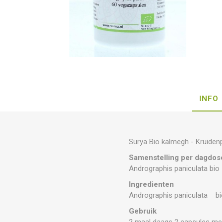
INFO
Surya Bio kalmegh - Kruiden
Samenstelling per dagdos
Andrographis paniculata bio
Ingredienten
Andrographis paniculata bi
Gebruik
2 maal daags 2 capsules met