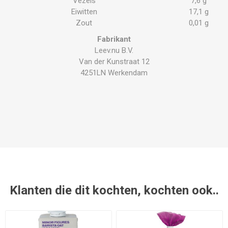
Vezels
7,6 g
Eiwitten
17,1 g
Zout
0,01 g
Fabrikant
Leev.nu B.V.
Van der Kunstraat 12
4251LN Werkendam
Klanten die dit kochten, kochten ook..