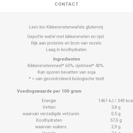
CONTACT
Leev bio Kikkererwtenwafels glutenvrij
Gepofte wafel met kikkererwten en rijst.
Rijk aan proteïne en bron van vezels.
Laag in koolhydraten.
Ingredienten
Kikkererwtenmeel* 60%, rijstmeel* 40%.
Kan sporen bevatten van soja
* = van gecontroleerd biologische teelt
Voedingswaarde per 100 gram
Energie
1461 kJ / 349 kca
Vetten
3,8 g
waarvan verzadigde vetzuren
0,5 g
Koolhydraten
57,0 g
waarvan suikers
2,9 g