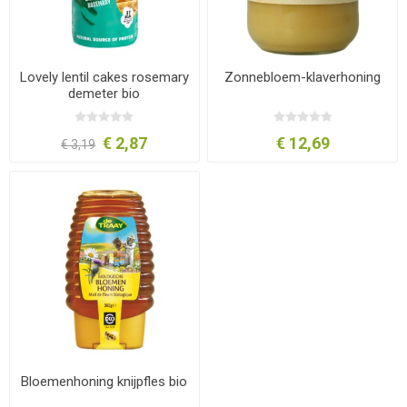
Lovely lentil cakes rosemary
Zonnebloem-klaverhoning
demeter bio
€ 2,87
€ 12,69
€ 3,19
Bloemenhoning knijpfles bio