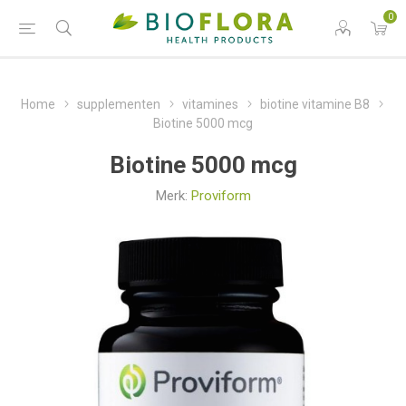
0
Home
supplementen
vitamines
biotine vitamine B8
Biotine 5000 mcg
Biotine 5000 mcg
Merk:
Proviform