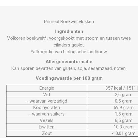
Primeal Boekweitvlokken
Ingredienten
Volkoren boekweit*, voorgekookt met stoom en tussen twee
cilinders geplet.
*afkomstig van biologische landbouw.
Allergeneninformatie
Kan sporen bevatten van gluten, soja, sesamzaad, noten.
Voedingswaarde per 100 gram
Energie
357 kcal / 1511 
Vet
2,6 gram
- waarvan verzadigd
0,5 gram
Koolhydraten
69,9 gram
- waarvan suikers
1,5 gram
Vezels
6,5 gram
Eiwitten
10,3 gram
Zout
< 0,01 gram