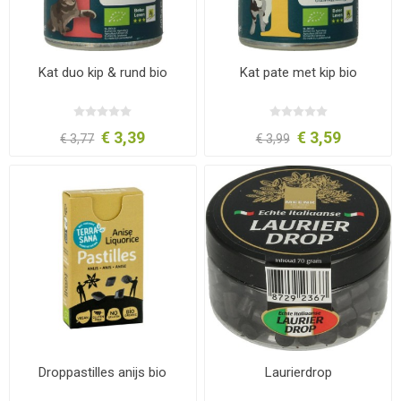
Kat duo kip & rund bio
Kat pate met kip bio
€ 3,39
€ 3,59
€ 3,77
€ 3,99
Droppastilles anijs bio
Laurierdrop