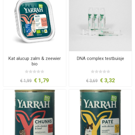
Kat alucup zalm & zeewier
DNA complex testbuisje
bio
€ 1,79
€ 3,32
€ 1,99
€ 3,69