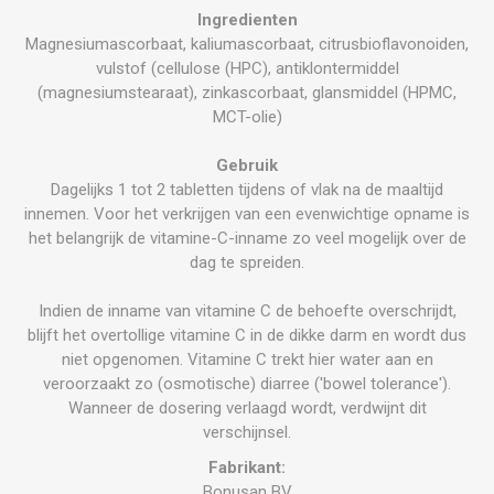
Ingredienten
Magnesiumascorbaat, kaliumascorbaat, citrusbioflavonoiden,
vulstof (cellulose (HPC), antiklontermiddel
(magnesiumstearaat), zinkascorbaat, glansmiddel (HPMC,
MCT-olie)
Gebruik
Dagelijks 1 tot 2 tabletten tijdens of vlak na de maaltijd
innemen. Voor het verkrijgen van een evenwichtige opname is
het belangrijk de vitamine-C-inname zo veel mogelijk over de
dag te spreiden.
Indien de inname van vitamine C de behoefte overschrijdt,
blijft het overtollige vitamine C in de dikke darm en wordt dus
niet opgenomen. Vitamine C trekt hier water aan en
veroorzaakt zo (osmotische) diarree ('bowel tolerance').
Wanneer de dosering verlaagd wordt, verdwijnt dit
verschijnsel.
Fabrikant:
Bonusan BV