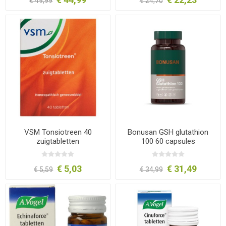
€ 49,99
€ 24,70
VSM Tonsiotreen 40
Bonusan GSH glutathion
zuigtabletten
100 60 capsules
€ 5,03
€ 31,49
€ 5,59
€ 34,99