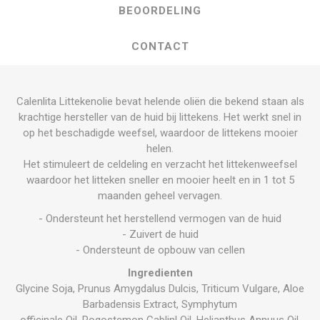
BEOORDELING
CONTACT
Calenlita Littekenolie bevat helende oliën die bekend staan als
krachtige hersteller van de huid bij littekens. Het werkt snel in
op het beschadigde weefsel, waardoor de littekens mooier
helen.
Het stimuleert de celdeling en verzacht het littekenweefsel
waardoor het litteken sneller en mooier heelt en in 1 tot 5
maanden geheel vervagen.
- Ondersteunt het herstellend vermogen van de huid
- Zuivert de huid
- Ondersteunt de opbouw van cellen
Ingredienten
Glycine Soja, Prunus Amygdalus Dulcis, Triticum Vulgare, Aloe
Barbadensis Extract, Symphytum
officinale Oil, Pogostemon Cablinl Oil, Helianthus Annuus Oil,