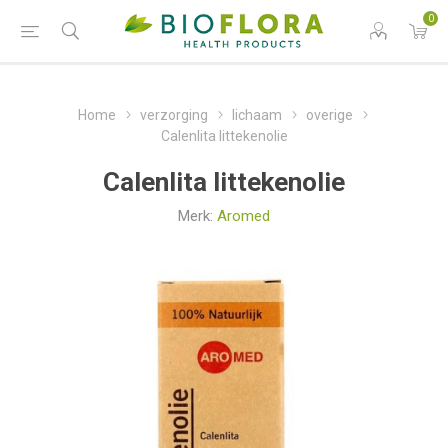
0
Home
verzorging
lichaam
overige
Calenlita littekenolie
Calenlita littekenolie
Merk:
Aromed