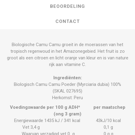
BEOORDELING
CONTACT
Biologische Camu Camu groeit in de moerassen van het
tropisch regenwoud in het Amazonegebied. Het fruit is zo
groot als een citroen en licht oranje van kleur en is van nature
rijk aan vitamine C.
Ingrediënten:
Biologisch Camu Camu Poeder (Myrciaria dubia) 100%
(SKAL 027695)
Herkomst: Peru
Voedingswaarde per 100 g ADH* per maatschep
(ong 3 gram)
Energiewaarde 1435 kJ / 341 kcal 43kJ/10 kcal
Vet 3,4 g 0,1 g
Waarvan verzadigd vet 0 g 0 g g