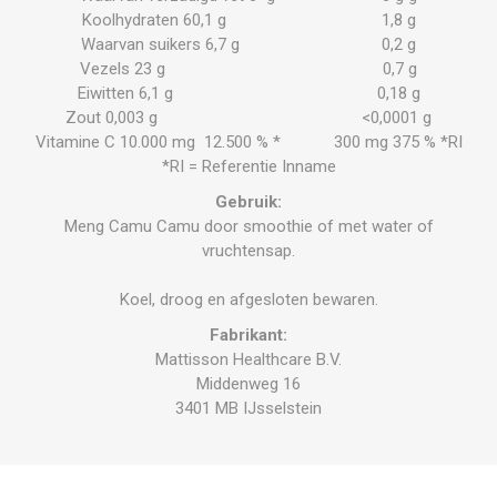
Koolhydraten 60,1 g 1,8 g
Waarvan suikers 6,7 g 0,2 g
Vezels 23 g 0,7 g
Eiwitten 6,1 g 0,18 g
Zout 0,003 g <0,0001 g
Vitamine C 10.000 mg 12.500 % * 300 mg 375 % *RI
*RI = Referentie Inname
Gebruik:
Meng Camu Camu door smoothie of met water of
vruchtensap.
Koel, droog en afgesloten bewaren.
Fabrikant:
Mattisson Healthcare B.V.
Middenweg 16
3401 MB IJsselstein